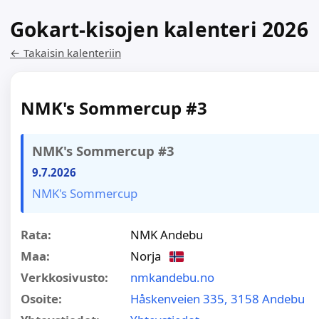
Gokart-kisojen kalenteri 2026
← Takaisin kalenteriin
NMK's Sommercup #3
NMK's Sommercup #3
9.7.2026
NMK's Sommercup
Rata:
NMK Andebu
Maa:
Norja
Verkkosivusto:
nmkandebu.no
Osoite:
Håskenveien 335, 3158 Andebu