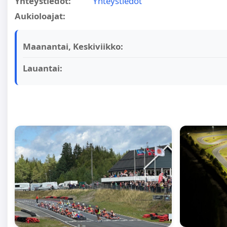
Yhteystiedot:
Yhteystiedot
Aukioloajat:
Maanantai, Keskiviikko:
Lauantai: