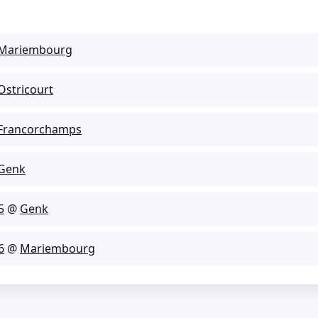
Mariembourg
Ostricourt
Francorchamps
Genk
5
@
Genk
6
@
Mariembourg