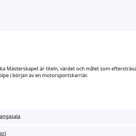
ka Mästerskapet är titeln, värdet och målet som eftersträvas
olpe i början av en motorsportskarriär.
angasala
ori