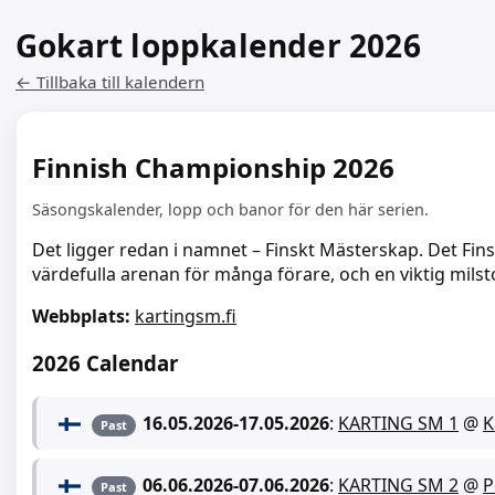
Gokart loppkalender 2026
← Tillbaka till kalendern
Finnish Championship 2026
Säsongskalender, lopp och banor för den här serien.
Det ligger redan i namnet – Finskt Mästerskap. Det Fins
värdefulla arenan för många förare, och en viktig milst
Webbplats:
kartingsm.fi
2026 Calendar
16.05.2026
-
17.05.2026
:
KARTING SM 1
@
K
Past
06.06.2026
-
07.06.2026
:
KARTING SM 2
@
P
Past