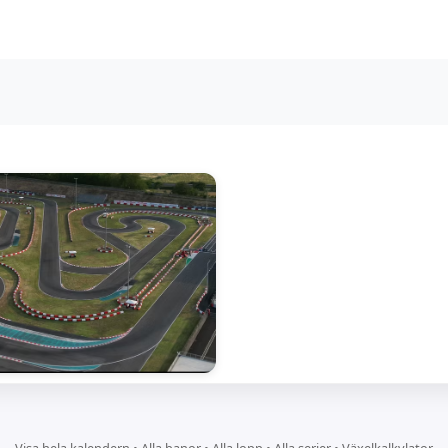
Visa hela kalendern
•
Alla banor
•
Alla lopp
•
Alla serier
•
Växelkalkylator