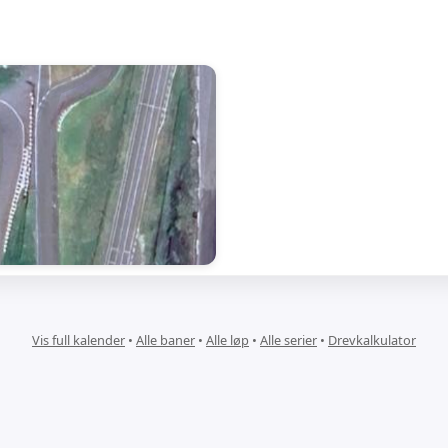
Vis full kalender
•
Alle baner
•
Alle løp
•
Alle serier
•
Drevkalkulator