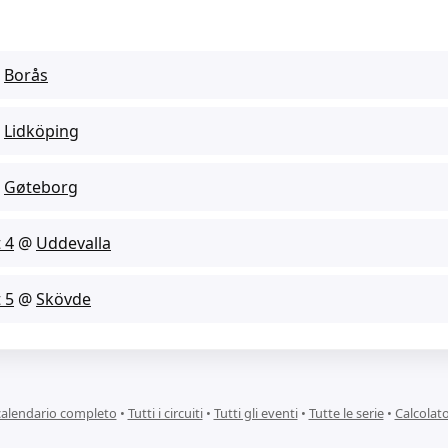
@
Borås
@
Lidköping
@
Gøteborg
 4
@
Uddevalla
 5
@
Skövde
 calendario completo
•
Tutti i circuiti
•
Tutti gli eventi
•
Tutte le serie
•
Calcolat