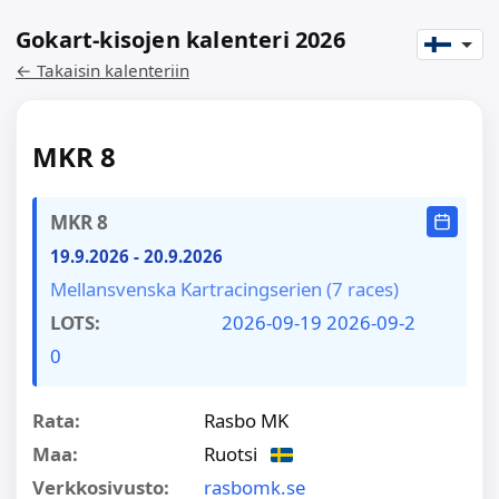
Gokart-kisojen kalenteri 2026
← Takaisin kalenteriin
MKR 8
MKR 8
19.9.2026
-
20.9.2026
Mellansvenska Kartracingserien (7 races)
LOTS:
2026-09-19
2026-09-2
0
Rata:
Rasbo MK
Maa:
Ruotsi
Verkkosivusto:
rasbomk.se