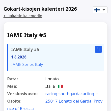
Gokart-kisojen kalenteri 2026
← Takaisin kalenteriin
IAME Italy #5
IAME Italy #5
1.8.2026
IAME Series Italy
Rata:
Lonato
Maa:
Italia
Verkkosivusto:
racing.southgardakarting.it
Osoite:
25017 Lonato del Garda, Provi
nce of Brescia