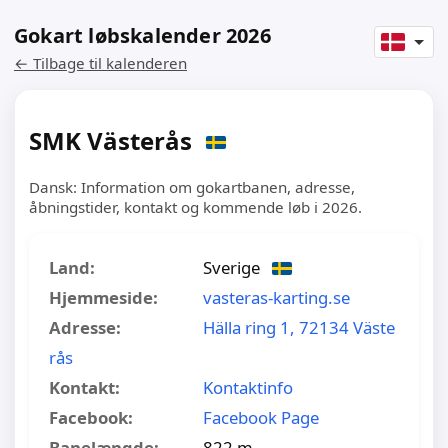
Gokart løbskalender 2026
← Tilbage til kalenderen
SMK Västerås
Dansk: Information om gokartbanen, adresse,
åbningstider, kontakt og kommende løb i 2026.
Land:
Sverige
Hjemmeside:
vasteras-karting.se
Adresse:
Hälla ring 1, 72134 Väste
rås
Kontakt:
Kontaktinfo
Facebook:
Facebook Page
Banelængde:
822 m