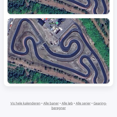
Vis hele kalenderen
•
Alle baner
•
Alle løb
•
Alle serier
•
Gearing-
beregner